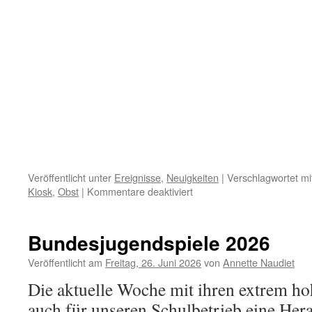
Veröffentlicht unter
Ereignisse
,
Neuigkeiten
|
Verschlagwortet mi
für
Kiosk
,
Obst
|
Kommentare deaktiviert
Eine
bunte
Tüte…
Bundesjugendspiele 2026
Obst!
Veröffentlicht am
Freitag, 26. Juni 2026
von
Annette Naudiet
Die aktuelle Woche mit ihren extrem ho
auch für unseren Schulbetrieb eine He