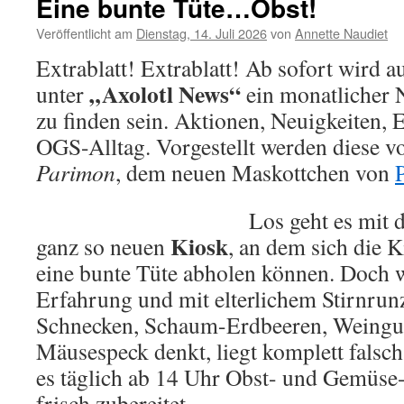
Eine bunte Tüte…Obst!
Co
Veröffentlicht am
Dienstag, 14. Juli 2026
von
Annette Naudiet
Extrablatt! Extrablatt! Ab sofort wird au
„Axolotl News“
unter
ein monatlicher 
zu finden sein. Aktionen, Neuigkeiten,
OGS-Alltag. Vorgestellt werden diese v
Parimon
, dem neuen Maskottchen von
Los geht es mit 
Kiosk
ganz so neuen
, an dem sich die 
eine bunte Tüte abholen können. Doch we
Erfahrung und mit elterlichem Stirnrun
Schnecken, Schaum-Erdbeeren, Weing
Mäusespeck denkt, liegt komplett fals
es täglich ab 14 Uhr Obst- und Gemüse-
frisch zubereitet.