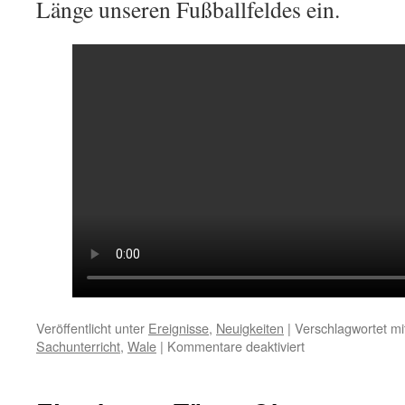
Länge unseren Fußballfeldes ein.
Veröffentlicht unter
Ereignisse
,
Neuigkeiten
|
Verschlagwortet mi
für
Sachunterricht
,
Wale
|
Kommentare deaktiviert
Moby
Dick
&