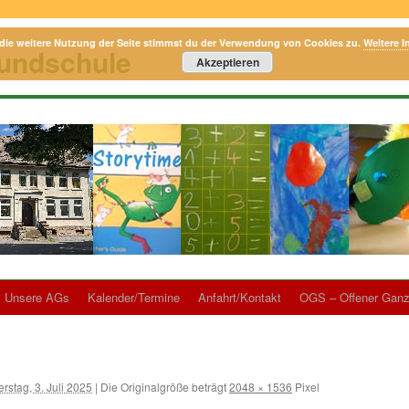
die weitere Nutzung der Seite stimmst du der Verwendung von Cookies zu.
Weitere I
rundschule
Akzeptieren
Unsere AGs
Kalender/Termine
Anfahrt/Kontakt
OGS – Offener Ganz
rstag, 3. Juli 2025
|
Die Originalgröße beträgt
2048 × 1536
Pixel