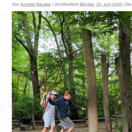
Von
Annette Naudiet
|
Veröffentlicht
Montag, 22. Juni 2026
|
Die