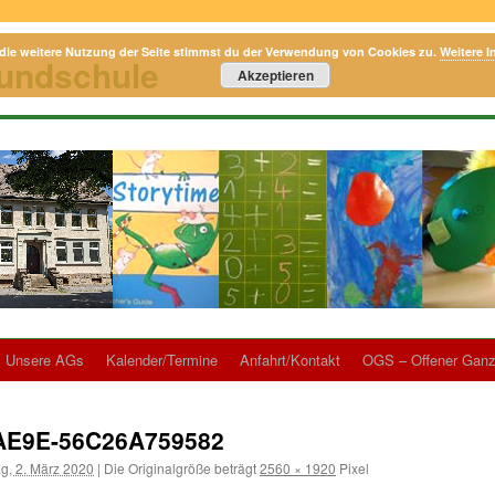
die weitere Nutzung der Seite stimmst du der Verwendung von Cookies zu.
Weitere I
rundschule
Akzeptieren
Unsere AGs
Kalender/Termine
Anfahrt/Kontakt
OGS – Offener Ganz
-AE9E-56C26A759582
g, 2. März 2020
|
Die Originalgröße beträgt
2560 × 1920
Pixel