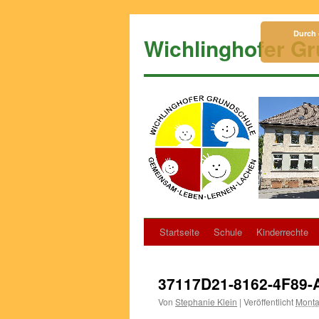
Zum
Inhalt
Durch 
Wichlinghofer G
springen
Startseite
Schule
Kinderrechte
37117D21-8162-4F89
Von
Stephanie Klein
|
Veröffentlicht
Monta