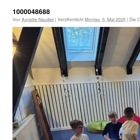
1000048688
Von
Annette Naudiet
|
Veröffentlicht
Montag, 5. Mai 2025
|
Die O