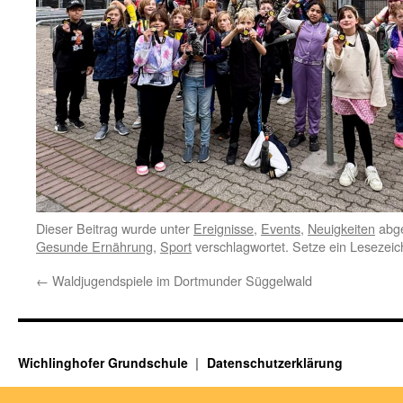
Dieser Beitrag wurde unter
Ereignisse
,
Events
,
Neuigkeiten
abge
Gesunde Ernährung
,
Sport
verschlagwortet. Setze ein Lesezei
←
Waldjugendspiele im Dortmunder Süggelwald
Wichlinghofer Grundschule
Datenschutzerklärung