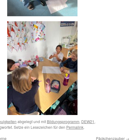
uigkeiten
abgelegt und mit
Bildungsprogramm
,
DEW21
,
gwortet. Setze ein Lesezeichen für den
Permalink
.
erne
Päckchenzauber
→