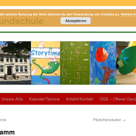
die weitere Nutzung der Seite stimmst du der Verwendung von Cookies zu.
Weitere I
rundschule
Akzeptieren
Unsere AGs
Kalender/Termine
Anfahrt/Kontakt
OGS – Offener Ganz
erne
Päckchenzauber
→
ramm