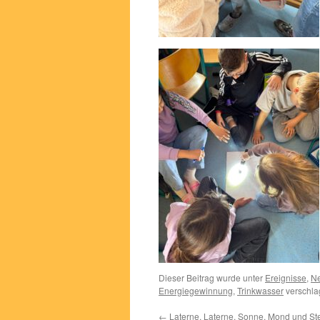
Dieser Beitrag wurde unter
Ereignisse
,
Ne
Energiegewinnung
,
Trinkwasser
verschla
←
Laterne, Laterne, Sonne, Mond und St