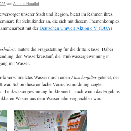
2025
von
Annette Naudiet
rversorger unserer Stadt und Region, bietet im Rahmen ihres
minare für Schulkinder an, die sich mit diesem Themenkomplex
usammenarbeit mit der
Deutschen Umwelt-Aktion e.V. (DUA)
serhahn?
, lautete die Fragestellung für die dritte Klasse. Dabei
ndung, den Wasserkreislauf, die Trinkwassergewinnung in
ng mit Wasser.
Erde verschmutztes Wasser durch einen
Flaschenfilter
geleitet, der
lt war. Schon diese einfache Versuchsanordnung zeigte
 zur Trinkwassergewinnung funktioniert – auch wenn das Ergebnis
trinkbaren Wasser aus dem Wasserhahn vergleichbar war.