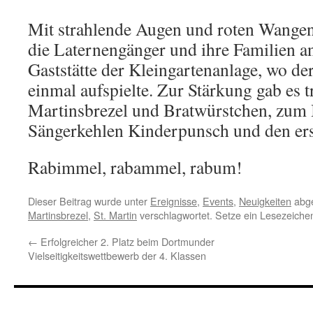
Mit strahlende Augen und roten Wange
die Laternengänger und ihre Familien a
Gaststätte der Kleingartenanlage, wo d
einmal aufspielte. Zur Stärkung gab es t
Martinsbrezel und Bratwürstchen, zum 
Sängerkehlen Kinderpunsch und den er
Rabimmel, rabammel, rabum!
Dieser Beitrag wurde unter
Ereignisse
,
Events
,
Neuigkeiten
abge
Martinsbrezel
,
St. Martin
verschlagwortet. Setze ein Lesezeiche
←
Erfolgreicher 2. Platz beim Dortmunder
Vielseitigkeitswettbewerb der 4. Klassen