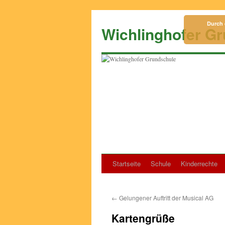
Zum
Inhalt
Durch 
Wichlinghofer G
springen
Startseite
Schule
Kinderrechte
←
Gelungener Auftritt der Musical AG
Kartengrüße