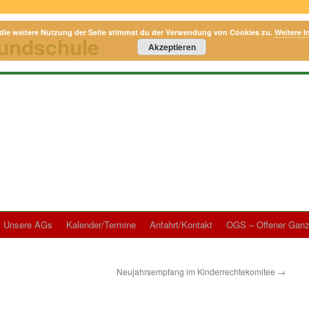
die weitere Nutzung der Seite stimmst du der Verwendung von Cookies zu.
Weitere I
rundschule
Akzeptieren
Unsere AGs
Kalender/Termine
Anfahrt/Kontakt
OGS – Offener Ganz
Neujahrsempfang im Kinderrechtekomitee
→