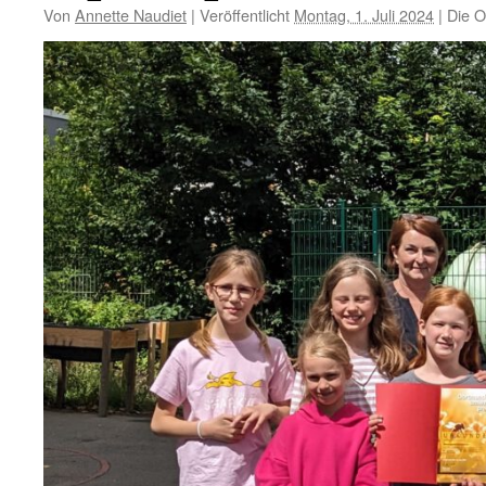
Von
Annette Naudiet
|
Veröffentlicht
Montag, 1. Juli 2024
|
Die O