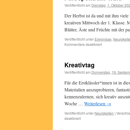
Veröffentlicht am
Dienstag, 1. Oktober 20
Der Herbst ist da und mit ihm viele
kreativen Mittwoch der 1. Klasse. M
Blätter, Äste und Früchte mit der 
Veröffentlicht unter
Ereignisse
,
Neuigkeit
für
Kommentare deaktiviert
Farbspektrum
Wald
Kreativtag
Veröffentlicht am
Donnerstag, 19. Septem
Für die Erstklässler*innen ist in d
Materialien auszuprobieren, fantas
kennenzulernen, sich kreativ auszu
Woche …
Weiterlesen
→
Veröffentlicht unter
Neuigkeiten
|
Verschla
für
deaktiviert
Kreativtag