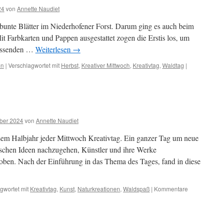
24
von
Annette Naudiet
 bunte Blätter im Niederhofener Forst. Darum ging es auch beim
it Farbkarten und Pappen ausgestattet zogen die Erstis los, um
passenden …
Weiterlesen
→
en
|
Verschlagwortet mit
Herbst
,
Kreativer Mittwoch
,
Kreativtag
,
Waldtag
|
ber 2024
von
Annette Naudiet
iesem Halbjahr jeder Mittwoch Kreativtag. Ein ganzer Tag um neue
tischen Ideen nachzugehen, Künstler und ihre Werke
toben. Nach der Einführung in das Thema des Tages, fand in diese
gwortet mit
Kreativtag
,
Kunst
,
Naturkreationen
,
Waldspaß
|
Kommentare