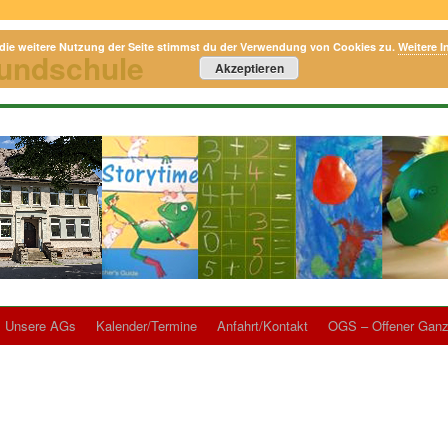
die weitere Nutzung der Seite stimmst du der Verwendung von Cookies zu.
Weitere I
rundschule
Akzeptieren
Unsere AGs
Kalender/Termine
Anfahrt/Kontakt
OGS – Offener Ganz