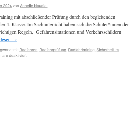
er 2024
von
Annette Naudiet
raining mit abschließender Prüfung durch den begleitenden
er 4. Klasse. Im Sachunterricht haben sich die Schüler*innen der
 wichtigen Regeln, Gefahrensituationen und Verkehrsschildern
rlesen
→
gwortet mit
Radfahren
,
Radfahrprüfung
,
Radfahrtraining
,
Sicherheit im
für
are deaktiviert
Freie
Fahrt
für
die
Radfahrklasse