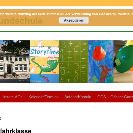
die weitere Nutzung der Seite stimmst du der Verwendung von Cookies zu.
Weitere I
rundschule
Akzeptieren
Unsere AGs
Kalender/Termine
Anfahrt/Kontakt
OGS – Offener Ganz
g
dfahrklasse