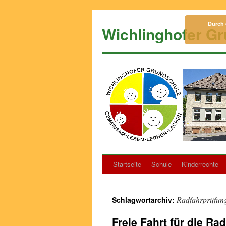
Zum
Inhalt
Durch 
Wichlinghofer G
springen
Startseite
Schule
Kinderrechte
Radfahrprüfun
Schlagwortarchiv:
Freie Fahrt für die Ra