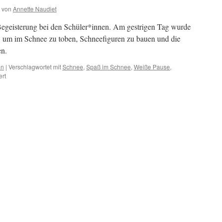
von
Annette Naudiet
Begeisterung bei den Schüler*innen. Am gestrigen Tag wurde
zt, um im Schnee zu toben, Schneefiguren zu bauen und die
en.
en
|
Verschlagwortet mit
Schnee
,
Spaß im Schnee
,
Weiße Pause
,
für
ert
Winterwunderland