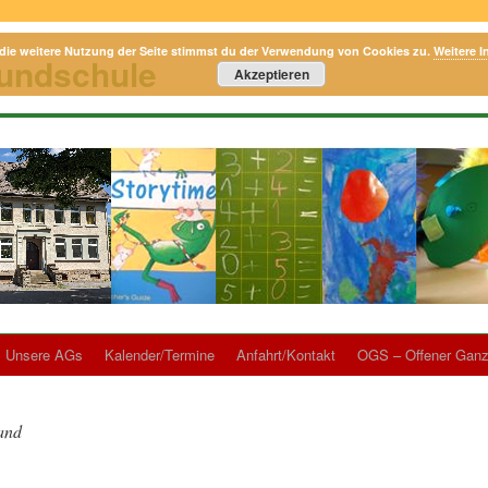
die weitere Nutzung der Seite stimmst du der Verwendung von Cookies zu.
Weitere I
rundschule
Akzeptieren
Unsere AGs
Kalender/Termine
Anfahrt/Kontakt
OGS – Offener Ganz
and