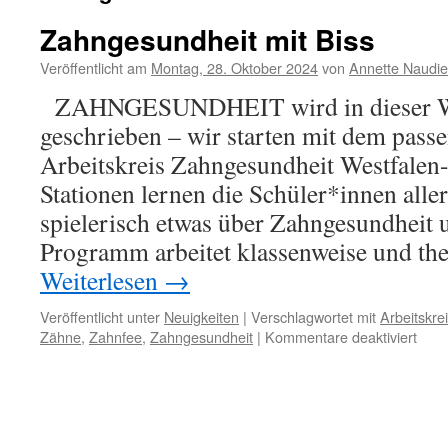
Zahngesundheit mit Biss
Veröffentlicht am
Montag, 28. Oktober 2024
von
Annette Naudie
ZAHNGESUNDHEIT wird in dieser W
geschrieben – wir starten mit dem pa
Arbeitskreis Zahngesundheit Westfalen
Stationen lernen die Schüler*innen aller
spielerisch etwas über Zahngesundheit
Programm arbeitet klassenweise und t
Weiterlesen
→
Veröffentlicht unter
Neuigkeiten
|
Verschlagwortet mit
Arbeitskre
für
Zähne
,
Zahnfee
,
Zahngesundheit
|
Kommentare deaktiviert
Zahn
mit
Biss