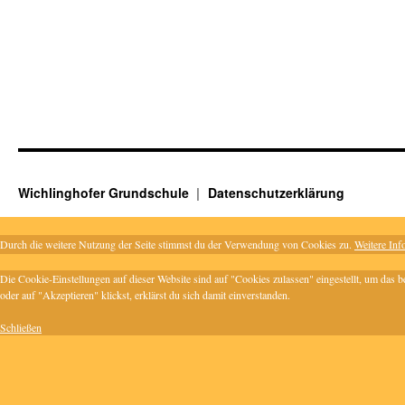
Wichlinghofer Grundschule
Datenschutzerklärung
Durch die weitere Nutzung der Seite stimmst du der Verwendung von Cookies zu.
Weitere Inf
Die Cookie-Einstellungen auf dieser Website sind auf "Cookies zulassen" eingestellt, um das
oder auf "Akzeptieren" klickst, erklärst du sich damit einverstanden.
Schließen