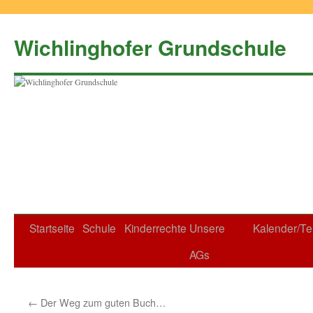
Zum
Inhalt
Wichlinghofer Grundschule
springen
Startseite
Schule
Kinderrechte
Unsere
Kalender/Te
AGs
←
Der Weg zum guten Buch…