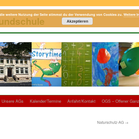
die weitere Nutzung der Seite stimmst du der Verwendung von Cookies zu.
Weitere I
rundschule
Akzeptieren
Unsere AGs
Kalender/Termine
Anfahrt/Kontakt
OGS – Offener Ganz
Naturschutz-AG
→