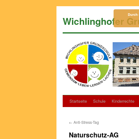
Zum
Inhalt
Durch 
Wichlinghofer G
springen
Startseite
Schule
Kinderrechte
←
Anti-Stress-Tag
Naturschutz-AG