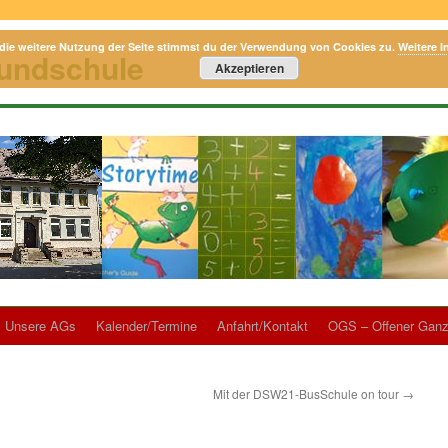
die weitere Nutzung der Seite stimmst du der Verwendung von Cookies zu.
Weitere I
rundschule
Akzeptieren
Unsere AGs
Kalender/Termine
Anfahrt/Kontakt
OGS – Offener Ganz
Mit der DSW21-BusSchule on tour
→