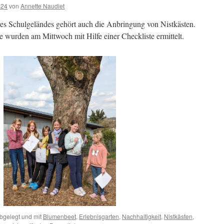
024
von
Annette Naudiet
es Schulgeländes gehört auch die Anbringung von Nistkästen.
 wurden am Mittwoch mit Hilfe einer Checkliste ermittelt.
bgelegt und mit
Blumenbeet
,
Erlebnisgarten
,
Nachhaltigkeit
,
Nistkästen
,