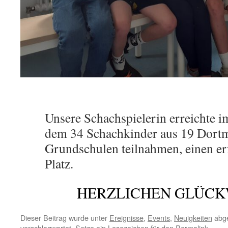
Unsere Schachspielerin erreichte 
dem 34 Schachkinder aus 19 Dort
Grundschulen teilnahmen, einen er
Platz.
HERZLICHEN GLÜC
Dieser Beitrag wurde unter
Ereignisse
,
Events
,
Neuigkeiten
abge
verschlagwortet. Setze ein Lesezeichen für den
Permalink
.