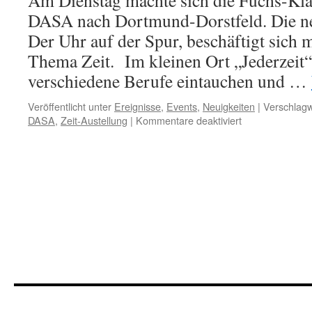
Am Dienstag machte sich die Fuchs-Kla
DASA nach Dortmund-Dorstfeld. Die ne
Der Uhr auf der Spur, beschäftigt sich 
Thema Zeit. Im kleinen Ort „Jederzeit“
verschiedene Berufe eintauchen und …
Veröffentlicht unter
Ereignisse
,
Events
,
Neuigkeiten
|
Verschlagw
für
DASA
,
Zeit-Austellung
|
Kommentare deaktiviert
Der
Uhr
auf
der
Spur