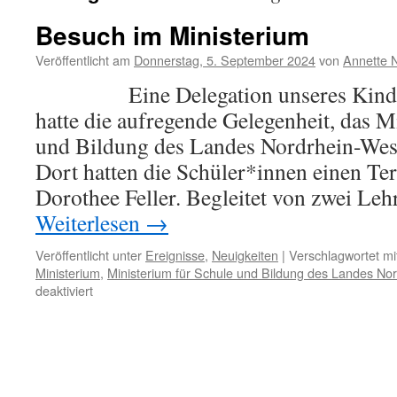
Besuch im Ministerium
Veröffentlicht am
Donnerstag, 5. September 2024
von
Annette 
Eine Delegation unseres Kinder
hatte die aufregende Gelegenheit, das M
und Bildung des Landes Nordrhein-West
Dort hatten die Schüler*innen einen Te
Dorothee Feller. Begleitet von zwei Le
Weiterlesen
→
Veröffentlicht unter
Ereignisse
,
Neuigkeiten
|
Verschlagwortet mi
Ministerium
,
Ministerium für Schule und Bildung des Landes No
für
deaktiviert
Besuch
im
Ministerium