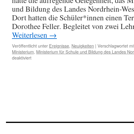
hatte die aufregende Gelegenheit, das M
und Bildung des Landes Nordrhein-West
Dort hatten die Schüler*innen einen Te
Dorothee Feller. Begleitet von zwei Le
Weiterlesen
→
Veröffentlicht unter
Ereignisse
,
Neuigkeiten
|
Verschlagwortet mi
Ministerium
,
Ministerium für Schule und Bildung des Landes No
für
deaktiviert
Besuch
im
Ministerium