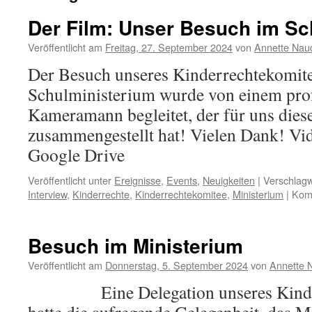
Der Film: Unser Besuch im Sc
Veröffentlicht am
Freitag, 27. September 2024
von
Annette Naud
Der Besuch unseres Kinderrechtekomit
Schulministerium wurde von einem prof
Kameramann begleitet, der für uns diese
zusammengestellt hat! Vielen Dank! V
Google Drive
Veröffentlicht unter
Ereignisse
,
Events
,
Neuigkeiten
|
Verschlagw
Interview
,
Kinderrechte
,
Kinderrechtekomitee
,
Ministerium
|
Komm
Besuch im Ministerium
Veröffentlicht am
Donnerstag, 5. September 2024
von
Annette 
Eine Delegation unseres Kinder