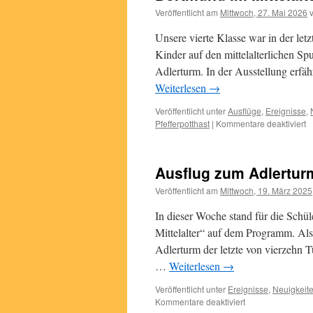
Veröffentlicht am
Mittwoch, 27. Mai 2026
Unsere vierte Klasse war in der le
Kinder auf den mittelalterlichen 
Adlerturm. In der Ausstellung erfä
Weiterlesen
→
Veröffentlicht unter
Ausflüge
,
Ereignisse
,
fü
Pfefferpotthast
|
Kommentare deaktiviert
D
i
Mi
Ausflug zum Adlertur
Veröffentlicht am
Mittwoch, 19. März 2025
In dieser Woche stand für die Schü
Mittelalter“ auf dem Programm. Als
Adlerturm der letzte von vierzehn
…
Weiterlesen
→
Veröffentlicht unter
Ereignisse
,
Neuigkeit
für
Kommentare deaktiviert