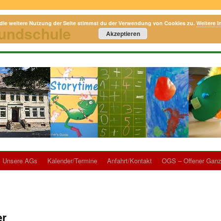
die weitere Nutzung der Seite stimmst du der Verwendung von Cookies zu.
Weitere I
rundschule
Akzeptieren
Unsere AGs
Kalender/Termine
Anfahrt/Kontakt
OGS – Offener Ganz
er