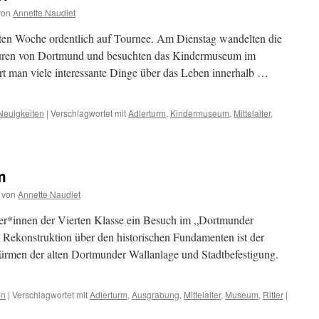
von
Annette Naudiet
tzten Woche ordentlich auf Tournee. Am Dienstag wandelten die
Spuren von Dortmund und besuchten das Kindermuseum im
hrt man viele interessante Dinge über das Leben innerhalb …
Neuigkeiten
|
Verschlagwortet mit
Adlerturm
,
Kindermuseum
,
Mittelalter
,
r
ortmund
m
ttelalter
m
von
Annette Naudiet
ler*innen der Vierten Klasse ein Besuch im „Dortmunder
 Rekonstruktion über den historischen Fundamenten ist der
 Türmen der alten Dortmunder Wallanlage und Stadtbefestigung.
en
|
Verschlagwortet mit
Adlerturm
,
Ausgrabung
,
Mittelalter
,
Museum
,
Ritter
|