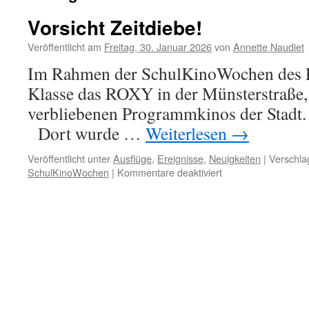
Vorsicht Zeitdiebe!
Veröffentlicht am
Freitag, 30. Januar 2026
von
Annette Naudiet
Im Rahmen der SchulKinoWochen des L
Klasse das ROXY in der Münsterstraße,
verbliebenen Programmki
Dort wurde …
Weiterlesen
→
Veröffentlicht unter
Ausflüge
,
Ereignisse
,
Neuigkeiten
|
Verschla
für
SchulKinoWochen
|
Kommentare deaktiviert
Vorsicht
Zeitdiebe!