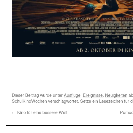
Dieser Beitrag wurde unter
Ausflüge
,
Ereignisse
,
Neuigkeiten
ab
SchulKinoWochen
verschlagwortet. Setze ein Lesezeichen für 
←
Kino für eine bessere Welt
Pumuck